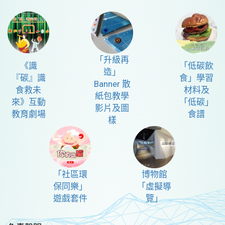
「升級再
《識
「低碳飲
造」
『碳』識
食」學習
Banner 散
食救未
材料及
紙包教學
來》互動
「低碳」
影片及圖
教育劇場
食譜
樣
「社區環
博物館
保同樂」
「虛擬導
遊戲套件
覽」