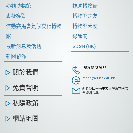
參觀博物館
捐助博物館
虛擬導覽
博物館之友
流動賽馬會氣候變化博物
博物館大使
館
綠識閣
最新消息及活動
SDSN (HK)
新聞發佈
(852) 3943 9632
關於我們
mocc@cuhk.edu.hk
免責聲明
新界沙田香港中文大學康本國際
學術園八樓
私隱政策
網站地圖