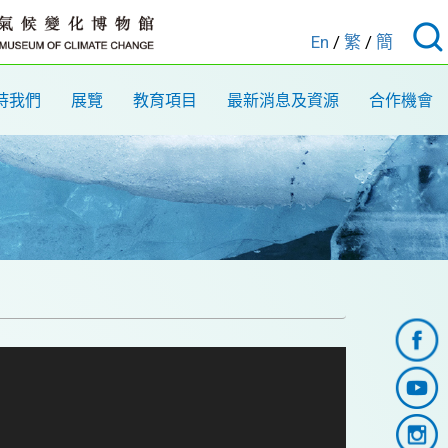
En
/
繁
/
簡
持我們
展覽
教育項目
最新消息及資源
合作機會