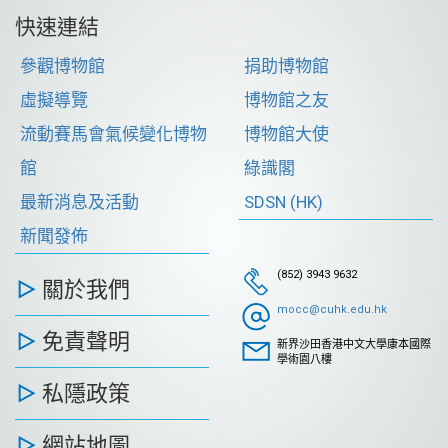
快速連結
參觀博物館
捐助博物館
虛擬導覽
博物館之友
流動賽馬會氣候變化博物
博物館大使
館
綠識閣
最新消息及活動
SDSN (HK)
新聞發佈
(852) 3943 9632
關於我們
mocc@cuhk.edu.hk
免責聲明
新界沙田香港中文大學康本國際
學術園八樓
私隱政策
網站地圖