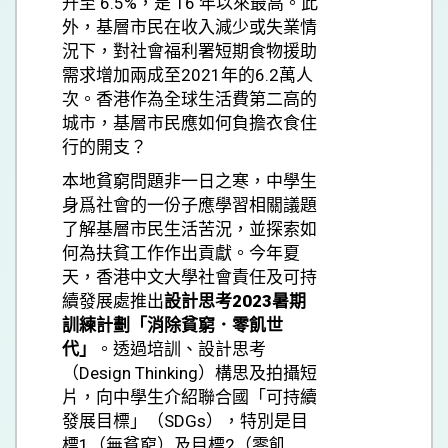
升至 6.5%，是 16 年以來最高。此
外，基層市民在收入減少或失業情
況下，對社會福利署短期食物援助
需求增加兩成至2021年的6.2萬人
次。香港作為全球生活費第二高的
城市，基層市民應如何負擔衣食住
行的開支？
本地貧窮問題非一日之寒，中學生
身爲社會的一份子應學習相關議題
了解基層市民生活苦況，並探索如
何為扶貧工作作出貢獻。今年夏
天，香港中文大學社會責任及可持
續發展處推出
設計思考
2023
暑期
訓練計劃「消除貧窮．零飢世
代」
。透過培訓、設計思考
（Design Thinking）構思及拍攝短
片，向中學生介紹聯合國「可持續
發展目標」（SDGs），特別是目
標1（無貧窮）及目標2（零飢