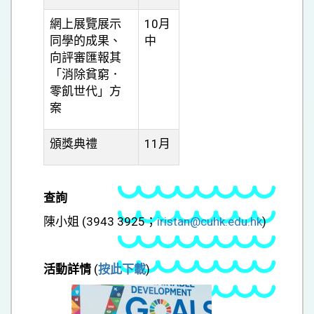
網上展覽展示
10月
同學的成果、
中
向評審匯報其
「消除貧窮．
零飢世代」方
案
頒獎典禮
11月
查詢
陳小姐 (3943 3925；
iristan@cuhk.edu.hk
)
活動詳情
(
按此下載
)