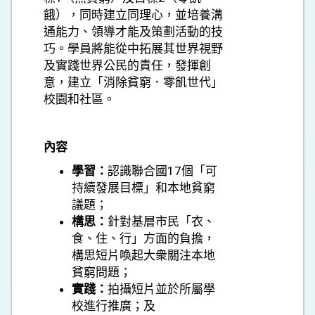
餓），同時建立同理心，並培養溝
通能力、領導才能及策劃活動的技
巧。學員將能從中拓展其世界視野
及實踐世界公民的責任，發揮創
意，建立「消除貧窮．零飢世代」
校園和社區。
內容
學習：
認識聯合國17個「可
持續發展目標」和本地貧窮
議題；
構思：
針對基層市民「衣、
食、住、行」方面的負擔，
構思短片喚起大衆關注本地
貧窮問題；
實踐：
拍攝短片並於所屬學
校進行推廣；及