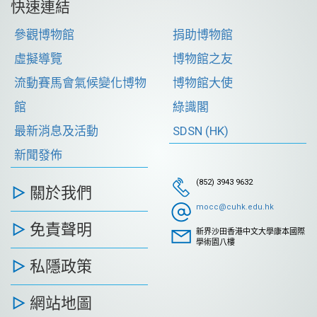
快速連結
參觀博物館
捐助博物館
虛擬導覽
博物館之友
流動賽馬會氣候變化博物
博物館大使
館
綠識閣
最新消息及活動
SDSN (HK)
新聞發佈
(852) 3943 9632
關於我們
mocc@cuhk.edu.hk
免責聲明
新界沙田香港中文大學康本國際
學術園八樓
私隱政策
網站地圖