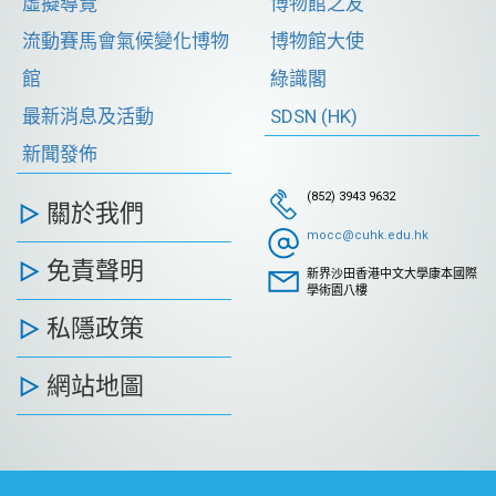
虛擬導覽
博物館之友
流動賽馬會氣候變化博物
博物館大使
館
綠識閣
最新消息及活動
SDSN (HK)
新聞發佈
(852) 3943 9632
關於我們
mocc@cuhk.edu.hk
免責聲明
新界沙田香港中文大學康本國際
學術園八樓
私隱政策
網站地圖