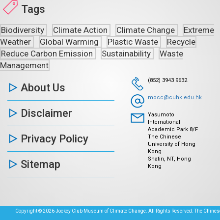
Tags
Biodiversity
Climate Action
Climate Change
Extreme
Weather
Global Warming
Plastic Waste
Recycle
Reduce Carbon Emission
Sustainability
Waste
Management
(852) 3943 9632
About Us
mocc@cuhk.edu.hk
Disclaimer
Yasumoto
International
Academic Park 8/F
Privacy Policy
The Chinese
University of Hong
Kong
Shatin, NT, Hong
Sitemap
Kong
Copyright © 2026 Jockey Club Museum of Climate Change. All Rights Reserved. The Chinese