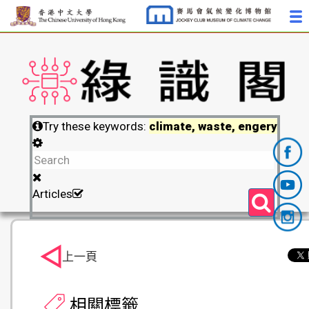
Try these keywords:
climate, waste, engery
Articles
上一頁
相關標籤