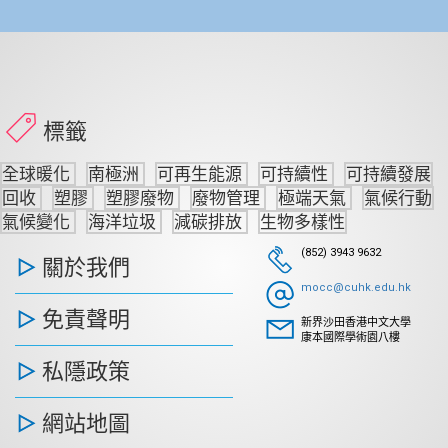
標籤
全球暖化
南極洲
可再生能源
可持續性
可持續發展
回收
塑膠
塑膠廢物
廢物管理
極端天氣
氣候行動
氣候變化
海洋垃圾
減碳排放
生物多樣性
(852) 3943 9632
關於我們
mocc@cuhk.edu.hk
免責聲明
新界沙田香港中文大學
康本國際學術園八樓
私隱政策
網站地圖