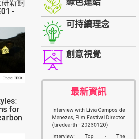
綠色連結
士研新飼
1 -
可持續理念
創意視覺
最新資訊
yles:
ns for
Interview with Lívia Campos de
 carbon
Menezes, Film Festival Director
(tiredearth - 20230120)
Interview: Topl - The