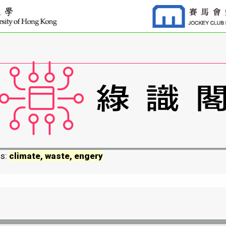
ds:
climate, waste, engery