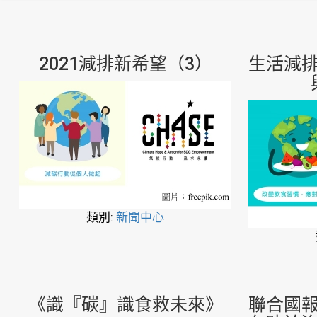
2021減排新希望（3）
生活減
類別:
新聞中心
《識『碳』識食救未來》
聯合國