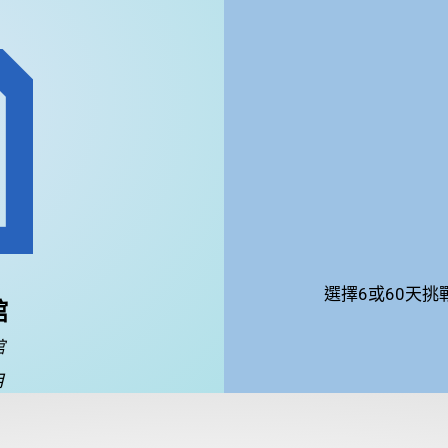
選擇6或60天
館
館
月