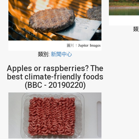
類
類別:
新聞中心
Apples or raspberries? The
best climate-friendly foods
(BBC - 20190220)