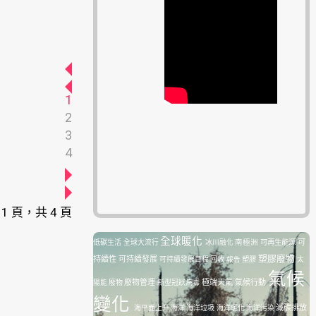
1
2
3
4
 1 頁，共 4 頁
全球暖化
南極洲
可再生能源
可
低碳生活
全球大流行
冰川融化
塑膠廢物
持續性
可持續發展
塑膠
可持續發展目標
回收
報告
太
氣候
廢物管理
極端天氣
氣候行動
陽能
廢物
新型冠狀病毒
變化
減碳排放
海平面上升
海洋
海洋垃圾
海洋暖化
海洋污染