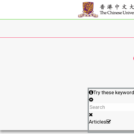
Try these keywor
Articles