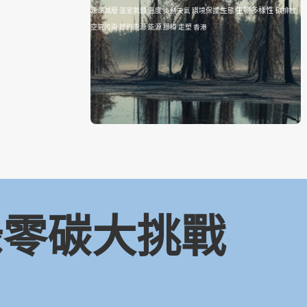
生物多樣性
源頭減廢
溫室氣體
溫度
炎熱天氣
環境保護
生態
碳排放
空氣污染
節約能源
能源
膠樽
走塑
香港
 綠零碳大挑戰