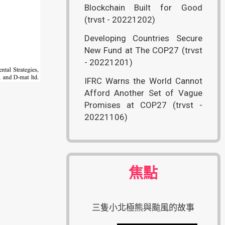
Blockchain Built for Good
(trvst - 20221202)
Developing Countries Secure
New Fund at The COP27 (trvst
- 20221201)
IFRC Warns the World Cannot
Afford Another Set of Vague
Promises at COP27 (trvst -
20221106)
焦點
三隻小北極熊與颱風的故事