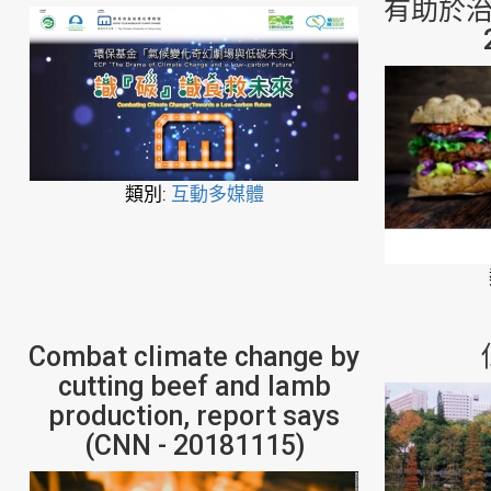
有助於治理
類別:
互動多媒體
Combat climate change by
cutting beef and lamb
production, report says
(CNN - 20181115)