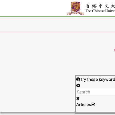
Try these keywor
Articles