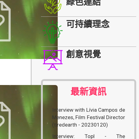
綠色連結
可持續理念
創意視覺
最新資訊
Interview with Lívia Campos de
Menezes, Film Festival Director
(tiredearth - 20230120)
Interview: Topl - The