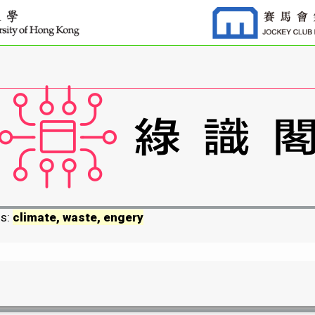
ds:
climate, waste, engery