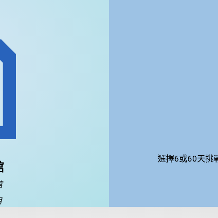
選擇6或60天
館
館
月