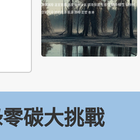
生物多樣性
源頭減廢
溫室氣體
溫度
炎熱天氣
環境保護
生態
碳排放
空氣污染
節約能源
能源
膠樽
走塑
香港
 綠零碳大挑戰