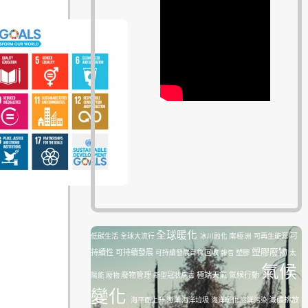
全球暖化
南極洲
可再生能源
可
低碳生活
全球大流行
冰川融化
塑膠廢物
持續性
可持續發展
塑膠
可持續發展目標
回收
報告
太
氣候
廢物管理
極端天氣
氣候行動
陽能
廢物
新型冠狀病毒
變化
減碳排放
海平面上升
海洋
海洋垃圾
海洋暖化
海洋污染