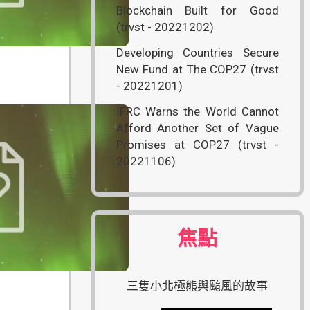
Blockchain Built for Good
(trvst - 20221202)
Developing Countries Secure
New Fund at The COP27 (trvst
- 20221201)
IFRC Warns the World Cannot
Afford Another Set of Vague
Promises at COP27 (trvst -
20221106)
焦點
三隻小北極熊與颱風的故事