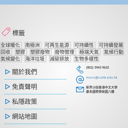
標籤
全球暖化
南極洲
可再生能源
可持續性
可持續發展
回收
塑膠
塑膠廢物
廢物管理
極端天氣
氣候行動
氣候變化
海洋垃圾
減碳排放
生物多樣性
(852) 3943 9632
關於我們
mocc@cuhk.edu.hk
免責聲明
新界沙田香港中文大學
康本國際學術園八樓
私隱政策
網站地圖