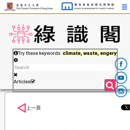
Try these keywords:
climate, waste, engery
Articles
上一頁