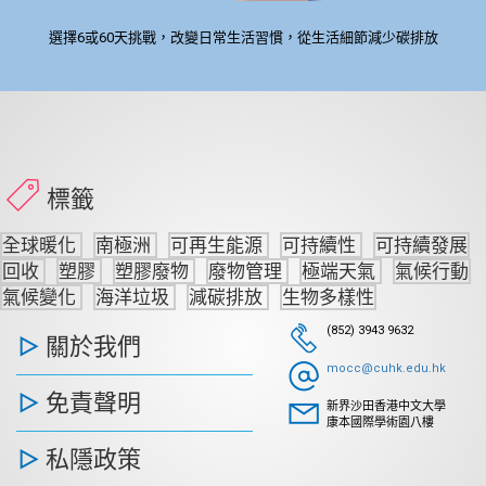
選擇6或60天挑戰，改變日常生活習慣，從生活細節減少碳排放
標籤
全球暖化
南極洲
可再生能源
可持續性
可持續發展
回收
塑膠
塑膠廢物
廢物管理
極端天氣
氣候行動
氣候變化
海洋垃圾
減碳排放
生物多樣性
(852) 3943 9632
關於我們
mocc@cuhk.edu.hk
免責聲明
新界沙田香港中文大學
康本國際學術園八樓
私隱政策