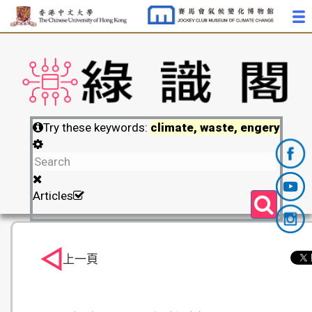
Try these keywords:
climate, waste, engery
Articles
上一頁