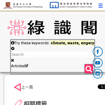
Try these keywords:
climate, waste, engery
Articles
上一頁
相關標籤