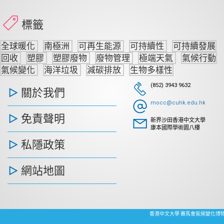
標籤
全球暖化
南極洲
可再生能源
可持續性
可持續發展
回收
塑膠
塑膠廢物
廢物管理
極端天氣
氣候行動
氣候變化
海洋垃圾
減碳排放
生物多樣性
(852) 3943 9632
關於我們
mocc@cuhk.edu.hk
免責聲明
新界沙田香港中文大學
康本國際學術園八樓
私隱政策
網站地圖
香港中文大學 賽馬會氣候變化博物館 