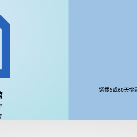
選擇6或60天
館
館
月