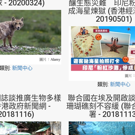
- 20200324)
釀生態災難 印尼
成海星煉獄 (香港經
20190501)
類別:
新聞中心
類別:
新聞中心
網誌談推廣生物多樣
聯合國在埃及開啟談
香港政府新聞網 -
珊瑚礁刻不容緩 (聯
20181116)
署 - 20181113