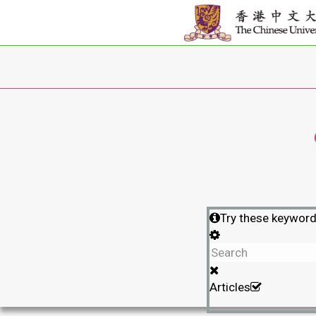
Try these keywor
Articles