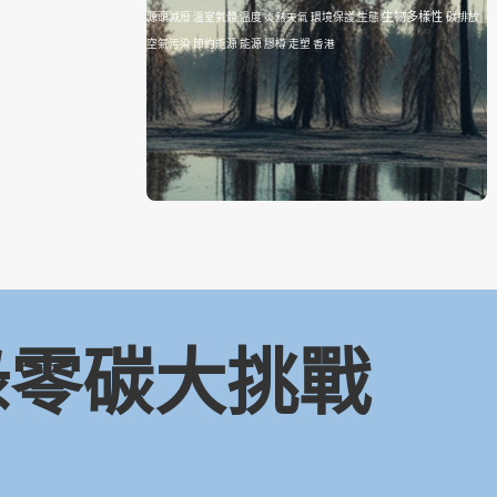
生物多樣性
源頭減廢
溫室氣體
溫度
炎熱天氣
環境保護
生態
碳排放
空氣污染
節約能源
能源
膠樽
走塑
香港
 綠零碳大挑戰