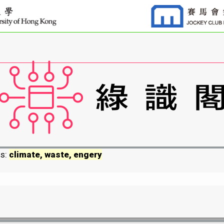
ds:
climate, waste, engery