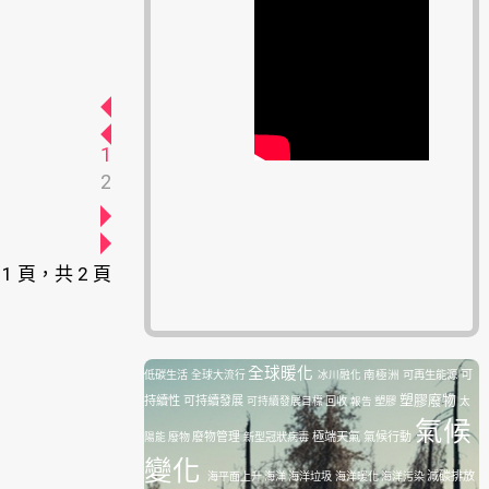
1
2
 1 頁，共 2 頁
全球暖化
南極洲
可再生能源
可
低碳生活
全球大流行
冰川融化
塑膠廢物
持續性
可持續發展
塑膠
可持續發展目標
回收
報告
太
氣候
廢物管理
極端天氣
氣候行動
陽能
廢物
新型冠狀病毒
變化
減碳排放
海平面上升
海洋
海洋垃圾
海洋暖化
海洋污染