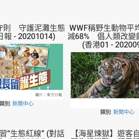
守則 守護泥灘生態
WWF稱野生動物平
報 - 20201014)
減68% 倡人類改變
(香港01 - 20200
類別:
新聞中心
類別:
新聞中心
習“生態紅線” (對話
【海星煉獄】遊客