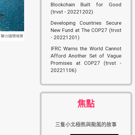
Blockchain Built for Good
(trvst - 20221202)
Developing Countries Secure
New Fund at The COP27 (trvst
- 20221201)
IFRC Warns the World Cannot
Afford Another Set of Vague
Promises at COP27 (trvst -
20221106)
焦點
三隻小北極熊與颱風的故事