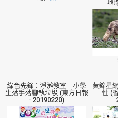
地球 
綠色先鋒：淨灘教室 小學
黃錦星
生落手落腳執垃圾 (東方日報
性 (
- 20190220)