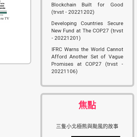
Blockchain Built for Good
(trvst - 20221202)
Developing Countries Secure
New Fund at The COP27 (trvst
- 20221201)
IFRC Warns the World Cannot
Afford Another Set of Vague
Promises at COP27 (trvst -
20221106)
焦點
三隻小北極熊與颱風的故事