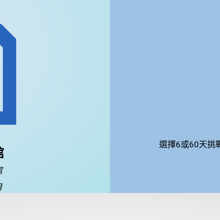
選擇6或60天
館
館
月