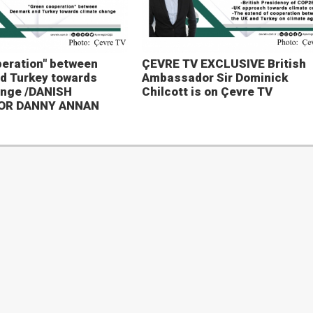
eration" between
ÇEVRE TV EXCLUSIVE British
d Turkey towards
Ambassador Sir Dominick
ange /DANISH
Chilcott is on Çevre TV
OR DANNY ANNAN