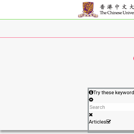
Try these keywor
Articles