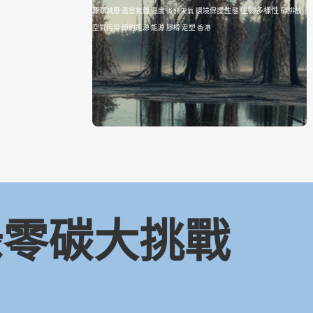
生物多樣性
源頭減廢
溫室氣體
溫度
炎熱天氣
環境保護
生態
碳排放
空氣污染
節約能源
能源
膠樽
走塑
香港
 綠零碳大挑戰