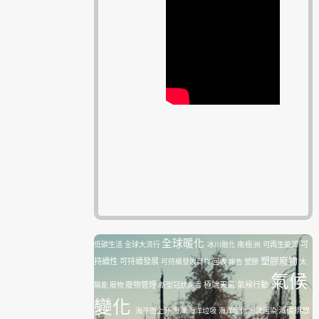
全球暖化
南極洲
可再生能源
可
低碳生活
全球大流行
冰川融化
塑膠廢物
持續性
可持續發展
塑膠
可持續發展目標
回收
報告
太
氣候
廢物管理
極端天氣
氣候行動
陽能
廢物
新型冠狀病毒
變化
減碳排放
海平面上升
海洋
海洋垃圾
海洋暖化
海洋污染