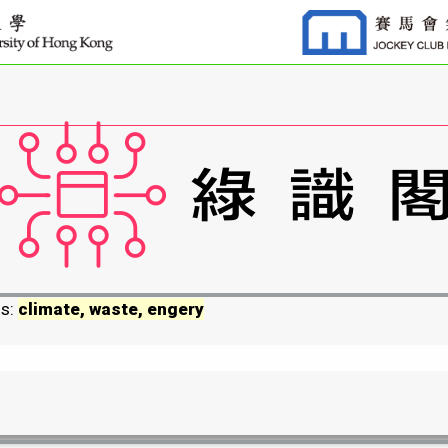
ds:
climate, waste, engery