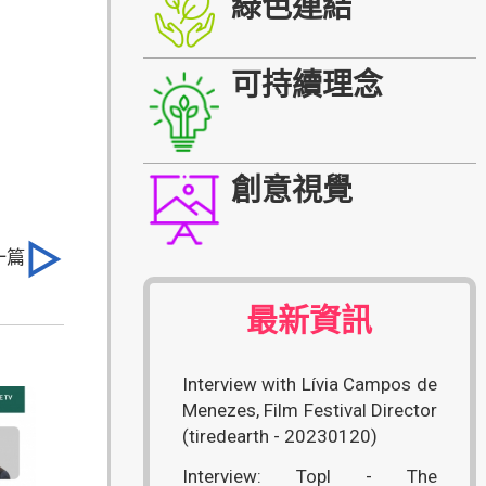
綠色連結
可持續理念
創意視覺
一篇
最新資訊
Interview with Lívia Campos de
Menezes, Film Festival Director
(tiredearth - 20230120)
Interview: Topl - The