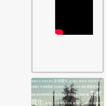
全球暖化
南極洲
可再生能源
可
低碳生活
全球大流行
冰川融化
塑膠廢物
持續性
可持續發展
塑膠
可持續發展目標
回收
報告
太
氣候
廢物管理
極端天氣
氣候行動
陽能
廢物
新型冠狀病毒
變化
減碳排放
海平面上升
海洋
海洋垃圾
海洋暖化
海洋污染