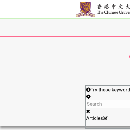
Try these keywor
Articles