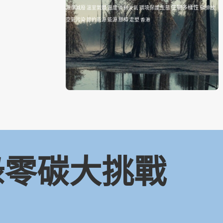
生物多樣性
源頭減廢
溫室氣體
溫度
炎熱天氣
環境保護
生態
碳排放
空氣污染
節約能源
能源
膠樽
走塑
香港
 綠零碳大挑戰