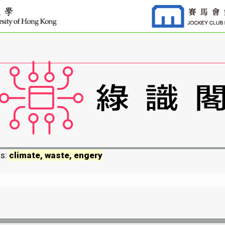
ds:
climate, waste, engery