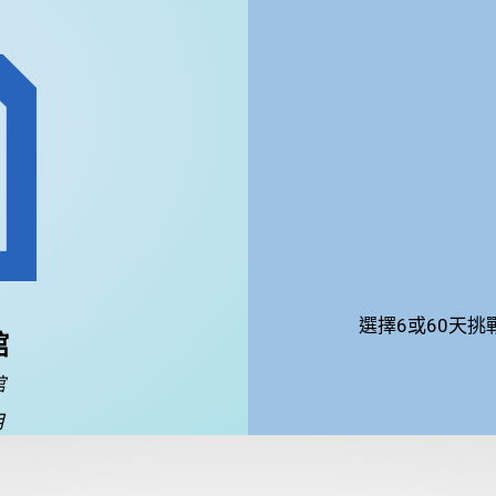
選擇6或60天
館
館
月