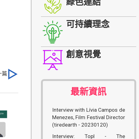
綠色連結
可持續理念
創意視覺
一篇
最新資訊
Interview with Lívia Campos de
Menezes, Film Festival Director
(tiredearth - 20230120)
Interview: Topl - The