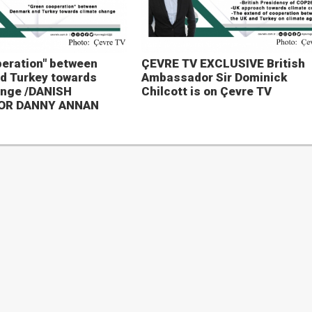
eration" between
ÇEVRE TV EXCLUSIVE British
d Turkey towards
Ambassador Sir Dominick
ange /DANISH
Chilcott is on Çevre TV
OR DANNY ANNAN