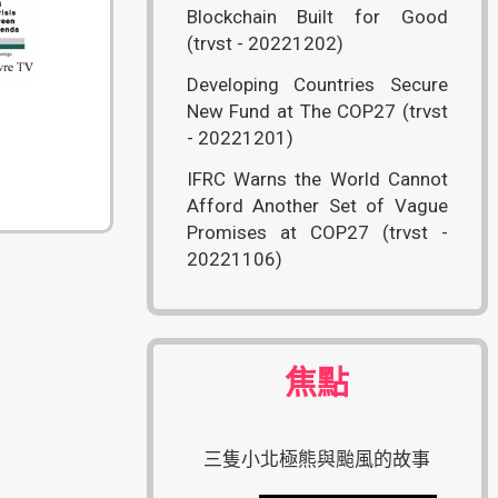
Blockchain Built for Good
(trvst - 20221202)
Developing Countries Secure
New Fund at The COP27 (trvst
- 20221201)
IFRC Warns the World Cannot
Afford Another Set of Vague
Promises at COP27 (trvst -
20221106)
焦點
三隻小北極熊與颱風的故事