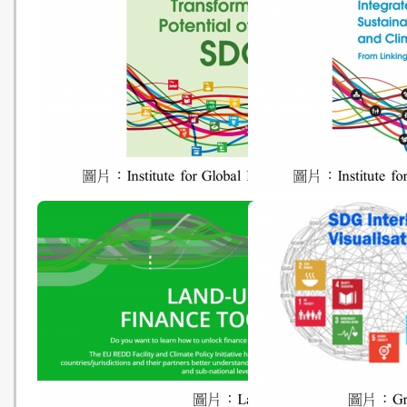
Local Sea Level Projections
National climate chang
mitigation legislation, 
and targets: a global up
(Gabriela Iacobuta, Navr
Dubash, Prabhat Upadhy
Mekdelawit Deribe & Nik
Höhne - 20180704)
Realising the Transformative
Governance for Integra
Potential of the SDGs
Solutions to Sustainabl
Development and Clima
Change: From Linking I
to Aligning Interests