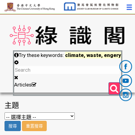
Try these keywords:
climate, waste, engery
Articles
主題