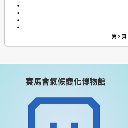
第 2 頁
賽馬會氣候變化博物館