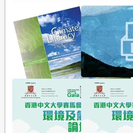
Land-use Finance Toolbox
Web Tool for SDG Interl
and Data Visualisation (
2.0)
《結伴減碳──地球保源教
The Essential Principles of
Climate Literacy