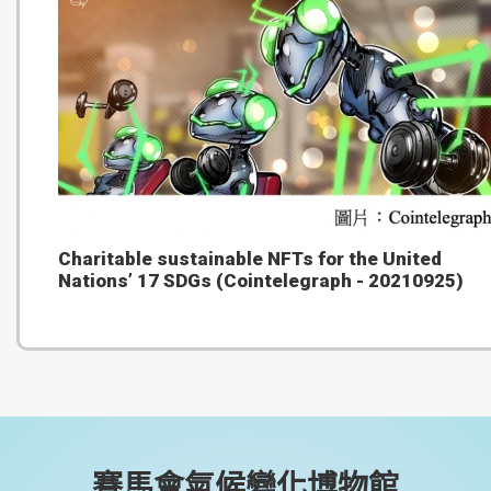
Charitable sustainable NFTs for the United
Nations’ 17 SDGs (Cointelegraph - 20210925)
賽馬會氣候變化博物館