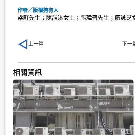
作者／版權持有人
梁町先生；陳韻淇女士；張瑋晉先生；廖詠芝
上一篇
下一
相關資訊