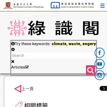
Try these keywords:
climate, waste, engery
Articles
上一頁
相關標籤