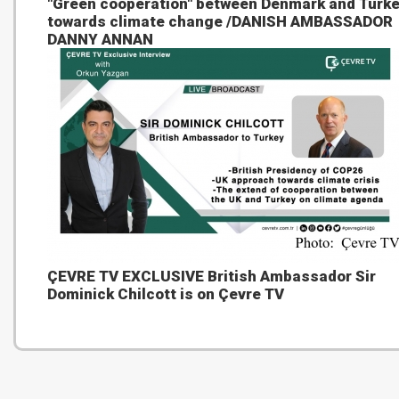
"Green cooperation" between Denmark and Turk
towards climate change /DANISH AMBASSADOR
DANNY ANNAN
ÇEVRE TV EXCLUSIVE British Ambassador Sir
Dominick Chilcott is on Çevre TV