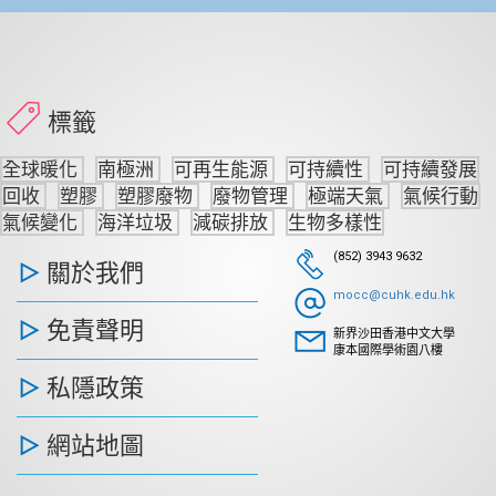
標籤
全球暖化
南極洲
可再生能源
可持續性
可持續發展
回收
塑膠
塑膠廢物
廢物管理
極端天氣
氣候行動
氣候變化
海洋垃圾
減碳排放
生物多樣性
(852) 3943 9632
關於我們
mocc@cuhk.edu.hk
免責聲明
新界沙田香港中文大學
康本國際學術園八樓
私隱政策
網站地圖