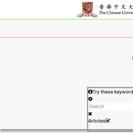
Try these keywor
Articles