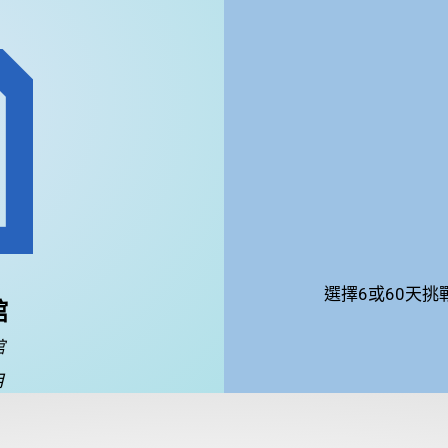
選擇6或60天
館
館
月