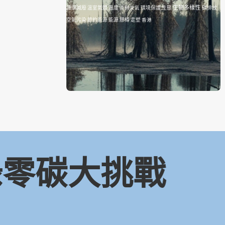
生物多樣性
源頭減廢
溫室氣體
溫度
炎熱天氣
環境保護
生態
碳排放
空氣污染
節約能源
能源
膠樽
走塑
香港
 綠零碳大挑戰