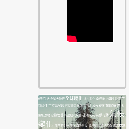
全球暖化
南極洲
可再生能源
可
低碳生活
全球大流行
冰川融化
塑膠廢物
持續性
可持續發展
塑膠
可持續發展目標
回收
報告
太
氣候
廢物管理
極端天氣
氣候行動
陽能
廢物
新型冠狀病毒
變化
減碳排放
海平面上升
海洋
海洋垃圾
海洋暖化
海洋污染