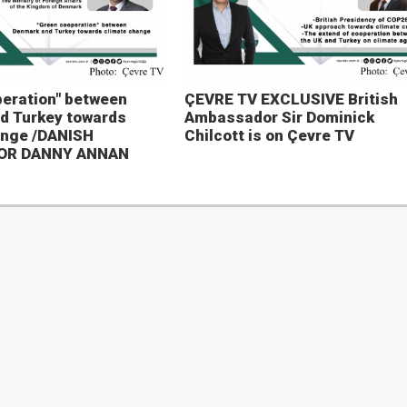
eration" between
ÇEVRE TV EXCLUSIVE British
d Turkey towards
Ambassador Sir Dominick
ange /DANISH
Chilcott is on Çevre TV
OR DANNY ANNAN