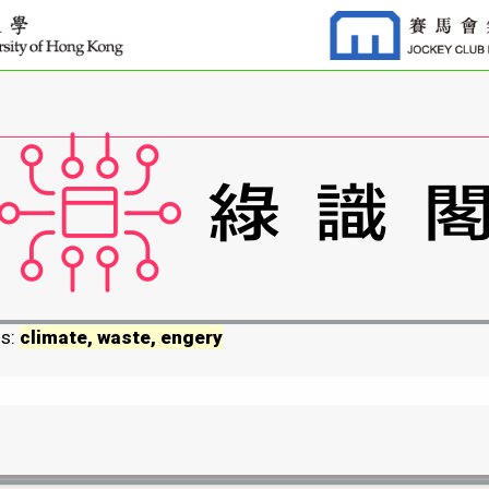
ds:
climate, waste, engery