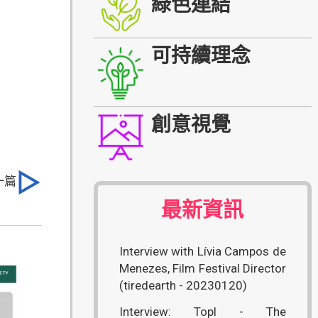
綠色連結
可持續理念
創意視覺
一篇
最新資訊
Interview with Lívia Campos de
Menezes, Film Festival Director
(tiredearth - 20230120)
Interview: Topl - The