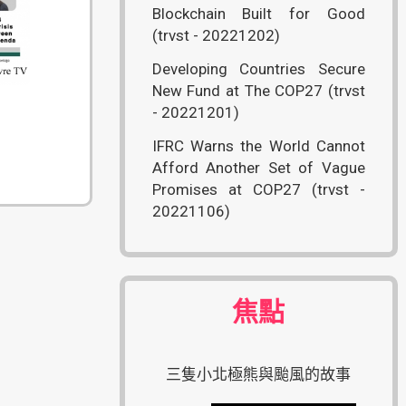
Blockchain Built for Good
(trvst - 20221202)
Developing Countries Secure
New Fund at The COP27 (trvst
- 20221201)
IFRC Warns the World Cannot
Afford Another Set of Vague
Promises at COP27 (trvst -
20221106)
焦點
三隻小北極熊與颱風的故事