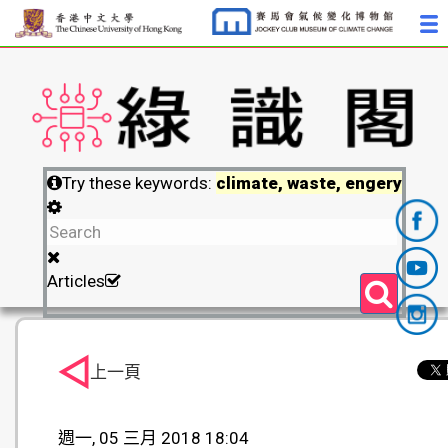
Try these keywords:
climate, waste, engery
Articles
上一頁
週一, 05 三月 2018 18:04