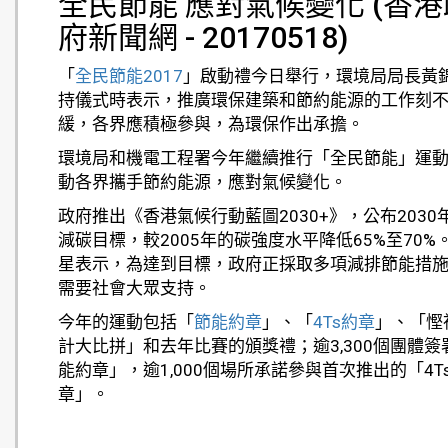
全民節能 應對氣候變化 (香港
府新聞網 - 20170518)
「
全民節能2017
」啟動禮今日舉行，環境局局長黃
持儀式時表示，推廣環保建築和節約能源的工作刻
緩，各界應積極參與，為環保作出承擔。
環境局和機電工程署今年繼續推行「全民節能」運
動各界攜手節約能源，應對氣候變化。
政府推出《香港氣候行動藍圖2030+》，公布2030
減碳目標，較2005年的碳強度水平降低65%至70%
星表示，為達到目標，政府正採取多項減排節能措
需要社會大眾支持。
今年的運動包括「
節能約章
」、「
4Ts約章
」、「慳
計大比拼」和去年比賽的頒獎禮；逾3,300個團體簽
能約章」，逾1,000個場所承諾參與首次推出的「4T
章」。