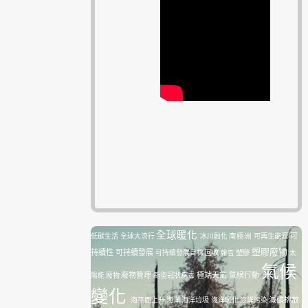
全球暖化
南極洲
可再生能源
可
低碳生活
全球大流行
冰川融化
塑膠廢物
持續性
可持續發展
塑膠
可持續發展目標
回收
報告
太
氣候
廢物管理
極端天氣
氣候行動
陽能
廢物
新型冠狀病毒
變化
減碳排放
海平面上升
海洋
海洋垃圾
海洋暖化
海洋污染