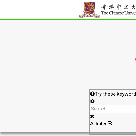
Try these keywor
Articles