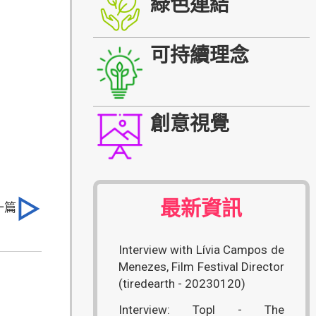
綠色連結
可持續理念
創意視覺
最新資訊
一篇
Interview with Lívia Campos de
Menezes, Film Festival Director
(tiredearth - 20230120)
Interview: Topl - The