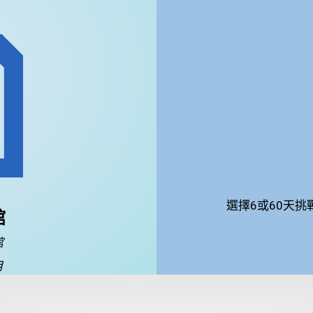
選擇6或60天
館
館
月