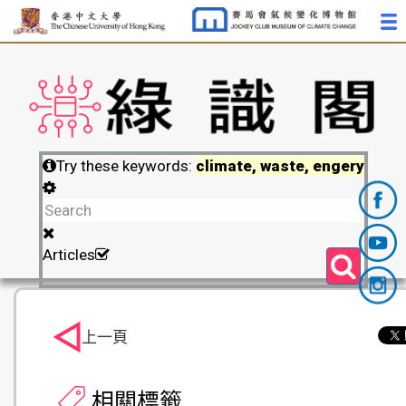
Try these keywords:
climate, waste, engery
Articles
上一頁
相關標籤