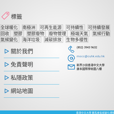
標籤
全球暖化
南極洲
可再生能源
可持續性
可持續發展
回收
塑膠
塑膠廢物
廢物管理
極端天氣
氣候行動
氣候變化
海洋垃圾
減碳排放
生物多樣性
(852) 3943 9632
關於我們
mocc@cuhk.edu.hk
免責聲明
新界沙田香港中文大學
康本國際學術園八樓
私隱政策
網站地圖
香港中文大學 賽馬會氣候變化博物館 