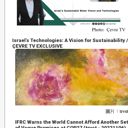
Israel’s Technologies: A Vision for Sustainability /
ÇEVRE TV EXCLUSIVE
IFRC Warns the World Cannot Afford Another Se
of Vague Promises at COP27 (trvst - 20221106)