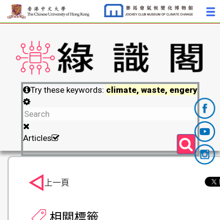
Try these keywords:
climate, waste, engery
Articles
上一頁
相關標籤