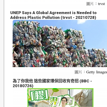
UNEP Says A Global Agreement is Needed to
Address Plastic Pollution (trvst - 20210728)
為了你我他 這些國家環保回收有奇招 (BBC -
20180726)