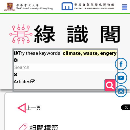
Try these keywords:
climate, waste, engery
Articles
上一頁
相關標籤