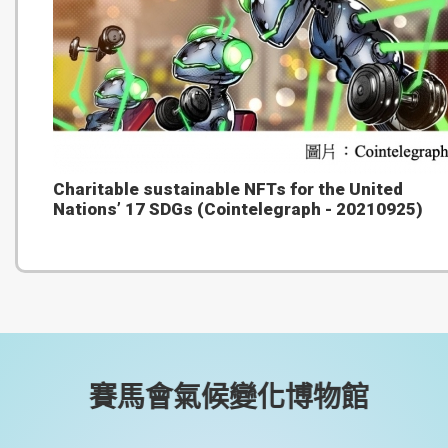
Charitable sustainable NFTs for the United
Nations’ 17 SDGs (Cointelegraph - 20210925)
賽馬會氣候變化博物館