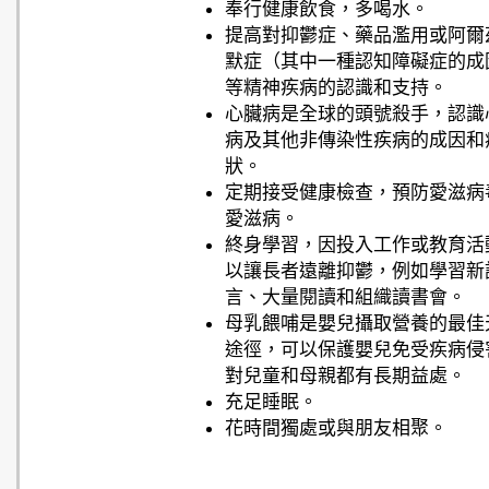
奉行健康飲食，多喝水。
提高對抑鬱症、藥品濫用或阿爾
默症（其中一種認知障礙症的成
等精神疾病的認識和支持。
心臟病是全球的頭號殺手，認識
病及其他非傳染性疾病的成因和
狀。
定期接受健康檢查，預防愛滋病
愛滋病。
終身學習，因投入工作或教育活
以讓長者遠離抑鬱，例如學習新
言、大量閱讀和組織讀書會。
母乳餵哺是嬰兒攝取營養的最佳
途徑，可以保護嬰兒免受疾病侵
對兒童和母親都有長期益處。
充足睡眠。
花時間獨處或與朋友相聚。