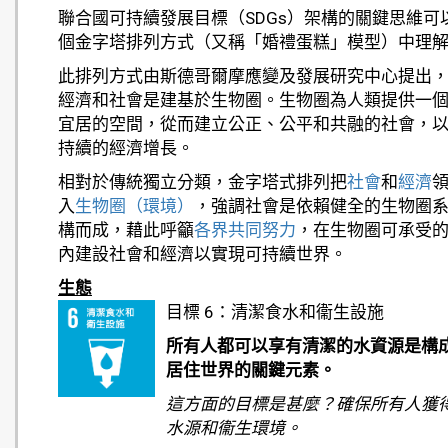
聯合國可持續發展目標（SDGs）架構的關鍵思維可
個金字塔排列方式（又稱「婚禮蛋糕」模型）中理
此排列方式由斯德哥爾摩應變及發展研究中心提出
經濟和社會是建基於生物圈。生物圈為人類提供一
宜居的空間，從而建立公正、公平和共融的社會，
持續的經濟增長。
相對於傳統獨立分類，金字塔式排列把
社會
和
經濟
入
生物圈（環境）
，強調社會是依賴健全的生物圈
構而成，藉此呼籲
各界共同努力
，在生物圈可承受
內建設社會和經濟以實現可持續世界。
生態
目標 6：清潔食水和衞生設施
所有人都可以享有清潔的水資源是構
居住世界的關鍵元素。
這方面的目標是甚麼？確保所有人獲
水源和衞生環境。