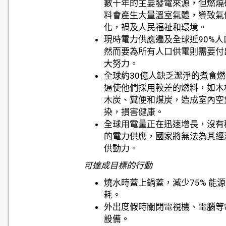
數十年的主要發電來源，但燃燒
料會產生大量溫室氣體，導致氣
化，禍及人民福祉和環境。
現時電力供應遍及全球近90%人
然而要為所有人口供電則需要付
大努力。
全球約30億人缺乏潔淨的煮食
逼使他們採用較差的燃料，如木
木炭、糞便和煤炭，造成室內空
染，損害健康。
全球用電量正在迅速增長，沒有
的電力供應，國家將無法為其經
供動力。
可達成目標的行動
燒水時蓋上鍋蓋，減少75% 能
耗。
外出度假時關閉電視機、電腦等
設備。