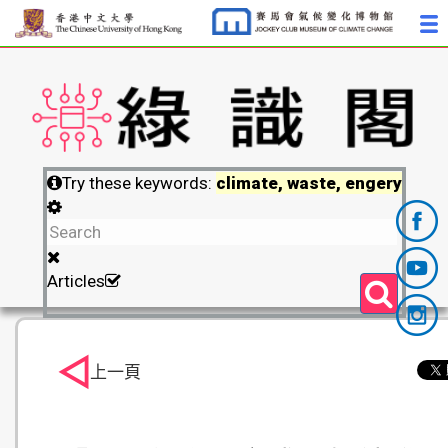
Try these keywords:
climate, waste, engery
Articles
上一頁