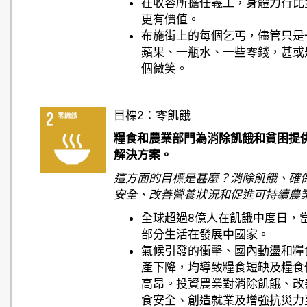
在收容所擔任義工，身體力行比
更有價值。
布施街上的每個乞丐，儘管只是
蘋果、一瓶水、一些零錢，甚或
個微笑。
目標2：零飢餓
糧食和農業部門為消除飢餓和貧困提
解決方案。
這方面的目標是甚麼？消除飢餓、確
安全、改善營養狀況和促進可持續農
全球超過8億人在飢餓中度日，
部分生活在發展中國家。
氣候引發的衝擊、國內動盪和糧
產下降，均導致糧食短缺及糧食
高昂。投資農業對消除飢餓、改
食安全、創造就業及增強抗災力