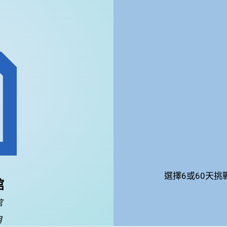
選擇6或60天
館
館
月