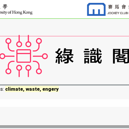
ds:
climate, waste, engery