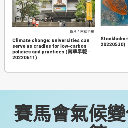
Stockholm+5
Climate change: universities can
20220530)
serve as cradles for low-carbon
policies and practices (南華早報 -
20220611)
賽馬會氣候變