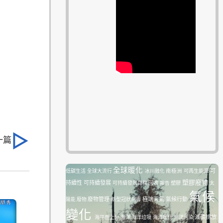
一篇
全球暖化
南極洲
可再生能源
可
低碳生活
全球大流行
冰川融化
塑膠廢物
持續性
可持續發展
塑膠
可持續發展目標
回收
報告
太
氣候
廢物管理
極端天氣
氣候行動
陽能
廢物
新型冠狀病毒
變化
減碳排放
海平面上升
海洋
海洋垃圾
海洋暖化
海洋污染