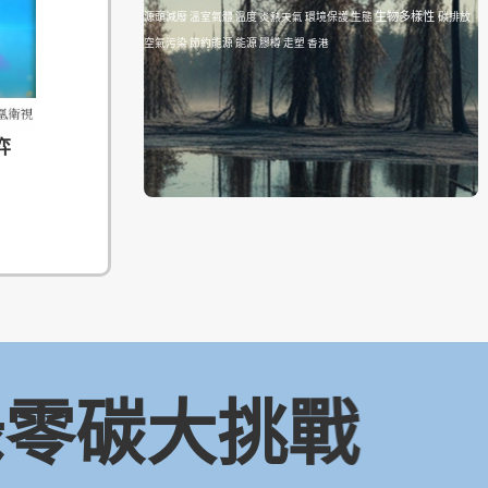
生物多樣性
源頭減廢
溫室氣體
溫度
炎熱天氣
環境保護
生態
碳排放
空氣污染
節約能源
能源
膠樽
走塑
香港
弈
 綠零碳大挑戰