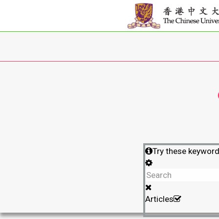
Try these keywor
Articles