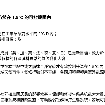
仍然
在
1.5°C
的
可控範圍內
制在工業革命前水平的 2°C 以內；
減排目標；及
。
成員（美、加、英、法、德、意、日）已更新目標，致力於 2
，首個檢討各國減排貢獻的氣候變化大會。
在本世紀中或之前達至淨零碳才有望控制升温在 1.5°C 內
極端天氣事件。氣候行動刻不容緩，各國須積極轉用潔淨能源
的社群如島國居民的影響尤甚。保護和修復生態系統能大大提
善警報系統和防禦設施，有助脆弱社群維持生態系統，發展可