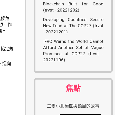
Blockchain Built for Good
(trvst - 20221202)
氣候危
Developing Countries Secure
想。作
New Fund at The COP27 (trvst
標。
- 20221201)
IFRC Warns the World Cannot
Afford Another Set of Vague
黎協定規
Promises at COP27 (trvst -
20221106)
，邁向
焦點
三隻小北極熊與颱風的故事