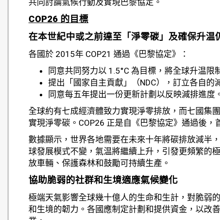
共同討論氣候行動及實現巴黎協定。
COP26
的目標
在本世紀中或之前達至
「淨
零碳
」
及確保升温
各國於 2015年 COP21 通過《巴黎協定》：
同意共同努力以 1.5°C 為目標，將全球升温限
提出「國家自主貢獻」（NDC），訂立各自的
同意每五年提出一份更新計劃以反映減排進度
全球約有七成經濟體致力實現淨零排放，而七國集團
實現淨零碳。COP26 正是自《巴黎協定》通過後
數據顯示，世界各地需要在未來十年將碳排放減半，並
球發展模式不變，氣温將繼續上升，引發更頻繁的
放車輛、保護森林和鼓勵可持續生產。
協助脆弱的社群和生境適應氣候變化
極端天氣影響全球幾十億人的生命和生計，對脆弱
和生境的韌力。各國應制定計劃和提供資金，以改