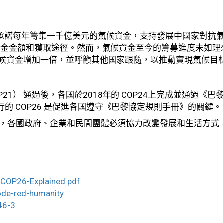
5）承諾每年籌集一千億美元的氣候資金，支持發展中國家對抗
資金金額和獲取途徑。然而，氣候資金至今的籌募進度未如理
際氣候資金增加一倍，並呼籲其他國家跟隨，以推動實現氣候目
21） 通過後，各國於2018年的 COP24上完成並通過《巴
正舉行的 COP26 是促進各國遵守《巴黎協定規則手冊》的關鍵。
在眉睫，各國政府、企業和民間團體必須協力改變發展和生活方式
/COP26-Explained.pdf
code-red-humanity
46-3