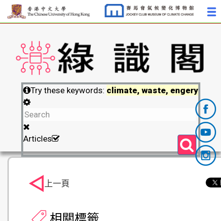
Try these keywords:
climate, waste, engery
Articles
上一頁
相關標籤