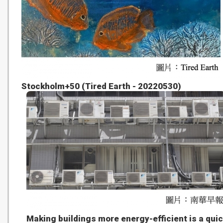
Stockholm+50 (Tired Earth - 20220530)
Making buildings more energy-efficient is a qui