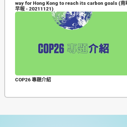
way for Hong Kong to reach its carbon goals (
早報 - 20211121)
COP26 專題介紹