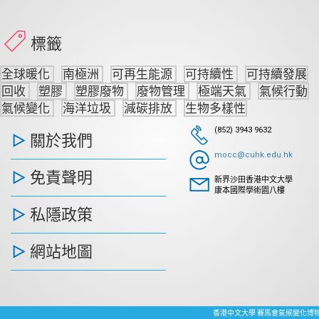
標籤
全球暖化
南極洲
可再生能源
可持續性
可持續發展
回收
塑膠
塑膠廢物
廢物管理
極端天氣
氣候行動
氣候變化
海洋垃圾
減碳排放
生物多樣性
(852) 3943 9632
關於我們
mocc@cuhk.edu.hk
免責聲明
新界沙田香港中文大學
康本國際學術園八樓
私隱政策
網站地圖
香港中文大學 賽馬會氣候變化博物館 