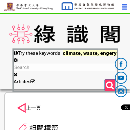
Try these keywords:
climate, waste, engery
Articles
上一頁
相關標籤