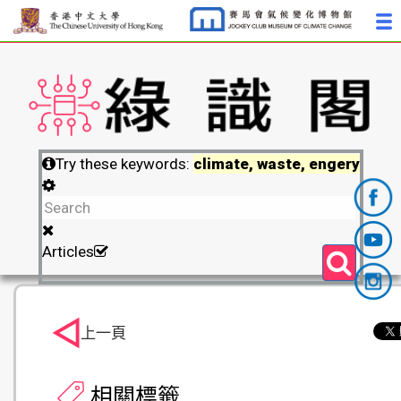
Try these keywords:
climate, waste, engery
Articles
上一頁
相關標籤