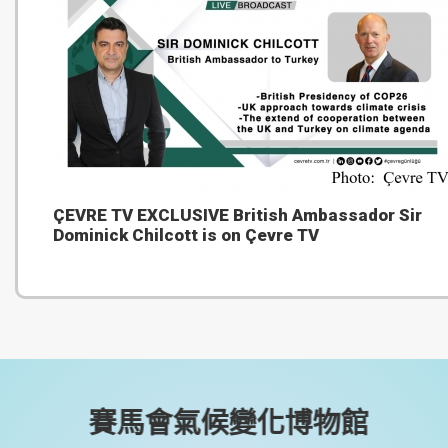
ÇEVRE TV EXCLUSIVE British Ambassador Sir
Dominick Chilcott is on Çevre TV
賽馬會氣候變化博物館