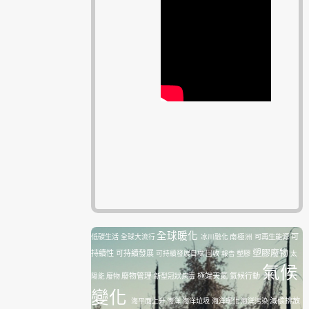
全球暖化
南極洲
可再生能源
可
低碳生活
全球大流行
冰川融化
塑膠廢物
持續性
可持續發展
塑膠
可持續發展目標
回收
報告
太
氣候
廢物管理
極端天氣
氣候行動
陽能
廢物
新型冠狀病毒
變化
減碳排放
海平面上升
海洋
海洋垃圾
海洋暖化
海洋污染