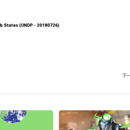
b States (UNDP - 20180726)
下