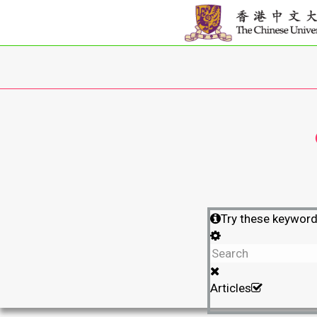
Try these keywor
Articles