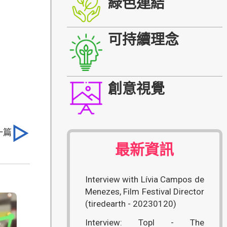
綠色連結
可持續理念
創意視覺
一篇
最新資訊
Interview with Lívia Campos de
Menezes, Film Festival Director
(tiredearth - 20230120)
Interview: Topl - The