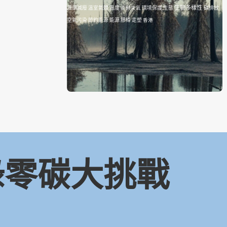
生物多樣性
源頭減廢
溫室氣體
溫度
炎熱天氣
環境保護
生態
碳排放
空氣污染
節約能源
能源
膠樽
走塑
香港
 綠零碳大挑戰