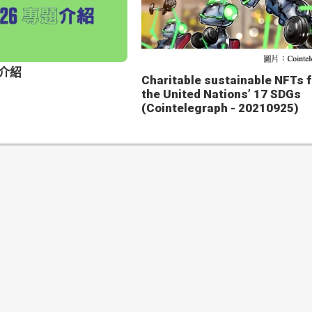
題介紹
Charitable sustainable NFTs f
the United Nations’ 17 SDGs
(Cointelegraph - 20210925)