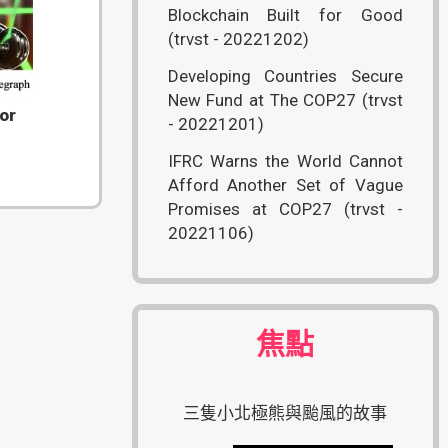
Blockchain Built for Good
(trvst - 20221202)
Developing Countries Secure
New Fund at The COP27 (trvst
or
- 20221201)
IFRC Warns the World Cannot
Afford Another Set of Vague
Promises at COP27 (trvst -
20221106)
焦點
三隻小北極熊與颱風的故事