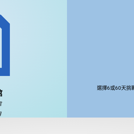
選擇6或60天
館
館
月