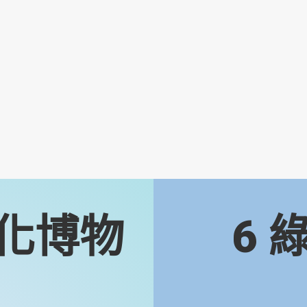
化博物
6