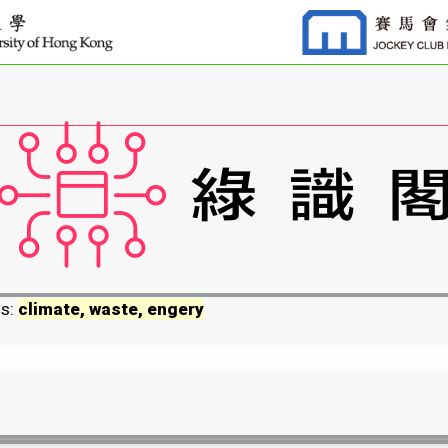
ds:
climate, waste, engery